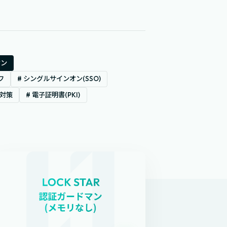
オン
フ
# シングルサインオン(SSO)
洩対策
# 電子証明書(PKI)