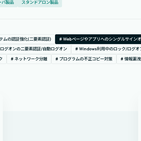
ーバ製品
スタンドアロン製品
ステムの認証強化(二要素認証)
# Webページやアプリへのシングルサイン
owsログオンの二要素認証/自動ログオン
# Windows利用中のロック/ログオ
ク
# ネットワーク分離
# プログラムの不正コピー対策
# 情報漏