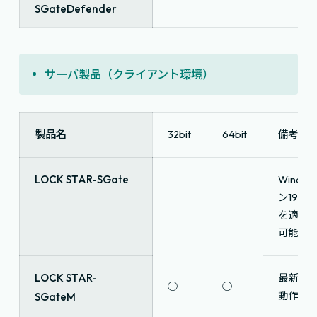
SGateDefender
サーバ製品（クライアント環境）
製品名
32bit
64bit
備考
LOCK STAR-SGate
Windo
ン190
を適用
可能に
LOCK STAR-
最新の
○
○
動作確
SGateM