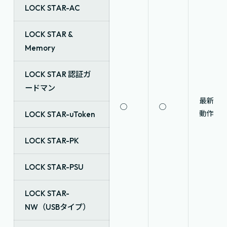
LOCK STAR-AC
LOCK STAR &
Memory
LOCK STAR 認証ガ
ードマン
最新の
○
○
動作確
LOCK STAR-uToken
LOCK STAR-PK
LOCK STAR-PSU
LOCK STAR-
NW（USBタイプ）